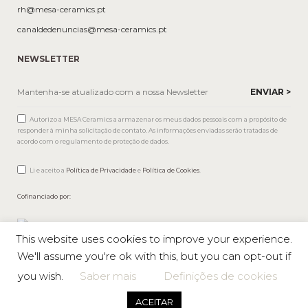
rh@mesa-ceramics.pt
canaldedenuncias@mesa-ceramics.pt
NEWSLETTER
Autorizo a MESA Ceramics a armazenar os meus dados pessoais com a propósito de
responder à minha solicitação de contato. As informações enviadas serão tratadas de
acordo com o regulamento de proteção de dados.
Li e aceito a
Política de Privacidade
e
Política de Cookies
.
Cofinanciado por:
This website uses cookies to improve your experience.
We'll assume you're ok with this, but you can opt-out if
you wish.
Saber mais
Definições de cookies
Mesa © 2026 Todos os direitos reservados |
Política de privacidade
ACEITAR