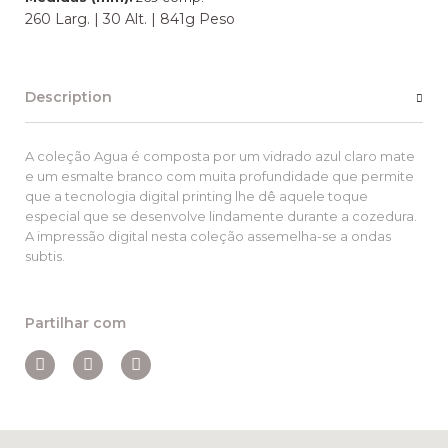
260 Larg. | 30 Alt. | 841g Peso
Description
A coleção
Agua
é composta por um
vidrado
azul claro
mate
e um esmalte branco com muita profundidade que permite
que
a tecnologia
digital
printing
lhe dê aquele toque
especial
que se desenvolve
lindamente durante a cozedura.
A impressão digital nesta coleção assemelha-se a ondas
subtis.
Partilhar com