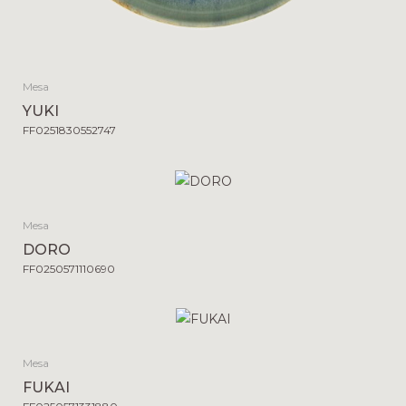
Mesa
YUKI
FF0251830552747
Mesa
DORO
FF0250571110690
Mesa
FUKAI