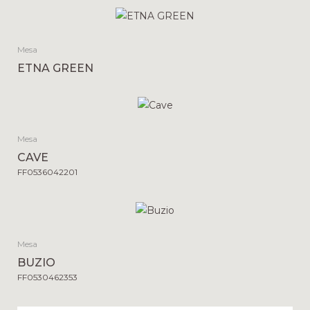
Mesa
ETNA GREEN
Mesa
CAVE
FF0536042201
Mesa
BUZIO
FF0530462353