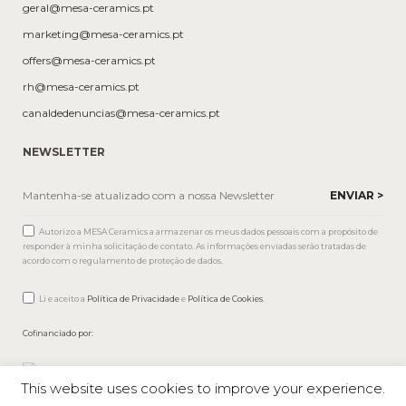
geral@mesa-ceramics.pt
marketing@mesa-ceramics.pt
offers@mesa-ceramics.pt
rh@mesa-ceramics.pt
canaldedenuncias@mesa-ceramics.pt
NEWSLETTER
Autorizo a MESA Ceramics a armazenar os meus dados pessoais com a propósito de
responder à minha solicitação de contato. As informações enviadas serão tratadas de
acordo com o regulamento de proteção de dados.
Li e aceito a
Política de Privacidade
e
Política de Cookies
.
Cofinanciado por:
This website uses cookies to improve your experience.