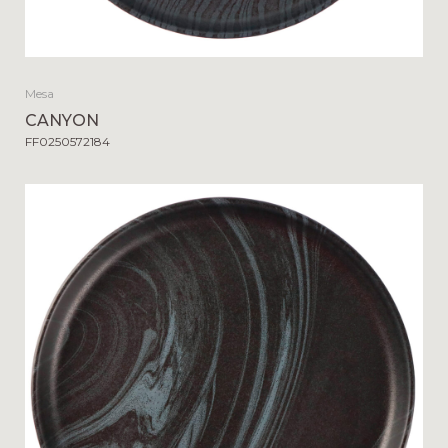
Mesa
CANYON
FF0250572184