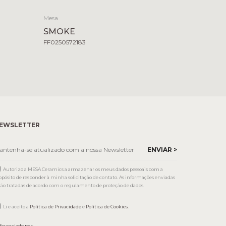
Mesa
SMOKE
FF0250572183
EWSLETTER
Autorizo a MESA Ceramics a armazenar os meus dados pessoais com a
opósito de responder à minha solicitação de contato. As informações enviadas
rão tratadas de acordo com o regulamento de proteção de dados.
Li e aceito a
Política de Privacidade
e
Política de Cookies
.
financiado por: