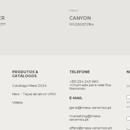
Mesa
ER
CANYON
2177
FF0250572184
PRODUTOS &
TELEFONE
N
CATÁLOGOS
+351 234 243 980
«Chamada para rede fixa
Catálogo Mesa 2024
Nacional»
New - Taças de servir UNO
E-MAIL
Vídeos
pr
se
geral@mesa-ceramics.pt
marketing@mesa-
ceramics.pt
offers@mesa-ceramics.pt
Co