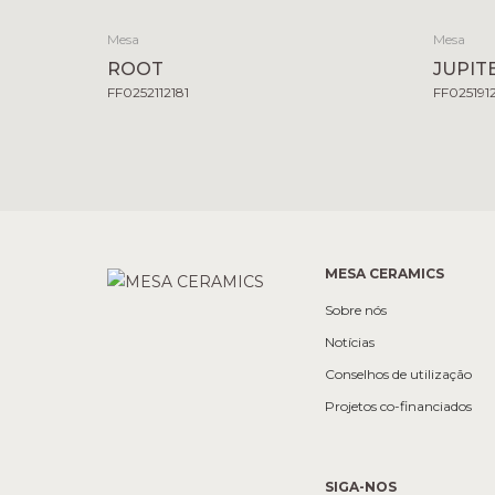
Mesa
Mesa
ROOT
JUPIT
FF0252112181
FF025191
MESA CERAMICS
Sobre nós
Notícias
Conselhos de utilização
Projetos co-financiados
SIGA-NOS