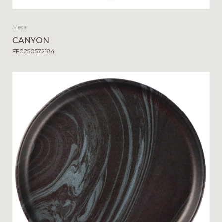
Mesa
CANYON
FF0250572184