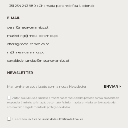
+351 234 243 980 «Chamada para rede fixa Nacional»
E-MAIL
geral@mesa-ceramics.pt
marketing@mesa-ceramics.pt
offers@mesa-ceramics.pt
rh@mesa-ceramics.pt
canaldedenuncias@mesa-ceramics.pt
NEWSLETTER
Autorizo a MESA Ceramics a armazenar os meus dados pessoais com a propósito de
responder à minha solicitação de contato. As informações enviadas serão tratadas de
acordo com o regulamento de proteção de dados.
Li e aceito a
Política de Privacidade
e
Política de Cookies
.