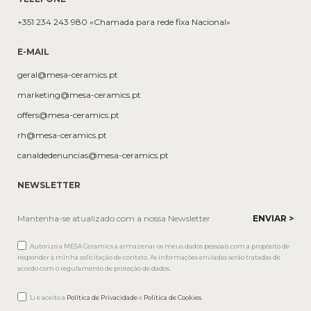
+351 234 243 980 «Chamada para rede fixa Nacional»
E-MAIL
geral@mesa-ceramics.pt
marketing@mesa-ceramics.pt
offers@mesa-ceramics.pt
rh@mesa-ceramics.pt
canaldedenuncias@mesa-ceramics.pt
NEWSLETTER
Autorizo a MESA Ceramics a armazenar os meus dados pessoais com a propósito de
responder à minha solicitação de contato. As informações enviadas serão tratadas de
acordo com o regulamento de proteção de dados.
Li e aceito a
Política de Privacidade
e
Política de Cookies
.