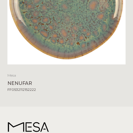
Mesa
NENUFAR
FF0532112152222