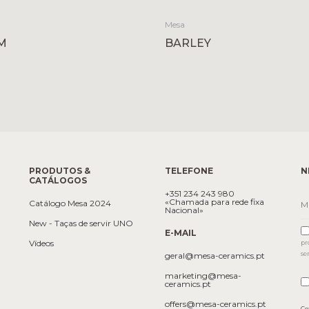
Mesa
M
BARLEY
PRODUTOS &
TELEFONE
N
CATÁLOGOS
+351 234 243 980
«Chamada para rede fixa
Catálogo Mesa 2024
Nacional»
New - Taças de servir UNO
E-MAIL
Vídeos
pr
se
geral@mesa-ceramics.pt
marketing@mesa-
ceramics.pt
offers@mesa-ceramics.pt
Co