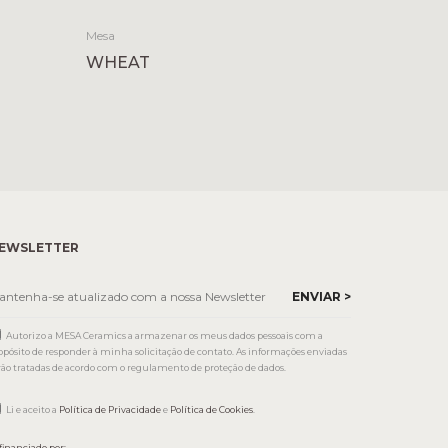
Mesa
WHEAT
EWSLETTER
Autorizo a MESA Ceramics a armazenar os meus dados pessoais com a
opósito de responder à minha solicitação de contato. As informações enviadas
rão tratadas de acordo com o regulamento de proteção de dados.
Li e aceito a
Política de Privacidade
e
Política de Cookies
.
financiado por: