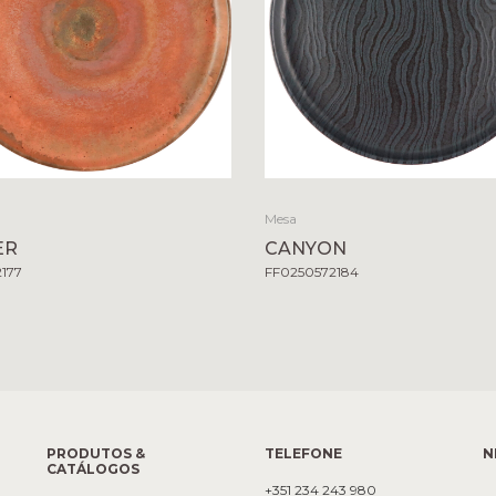
Mesa
ER
CANYON
2177
FF0250572184
PRODUTOS &
TELEFONE
N
CATÁLOGOS
+351 234 243 980