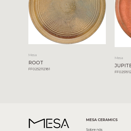
Mesa
Mesa
ROOT
JUPIT
FF0252112181
FF025191
MESA CERAMICS
Sobre nós