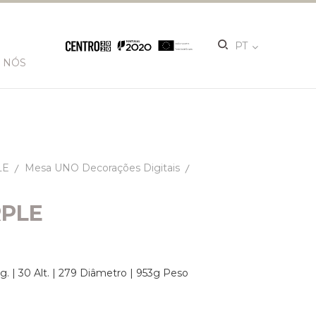
PT
 NÓS
LE
Mesa UNO Decorações Digitais
RPLE
g. | 30 Alt. | 279 Diâmetro | 953g Peso