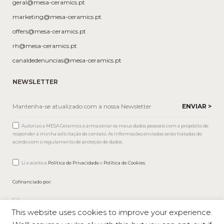
geral@mesa-ceramics.pt
marketing@mesa-ceramics.pt
offers@mesa-ceramics.pt
rh@mesa-ceramics.pt
canaldedenuncias@mesa-ceramics.pt
NEWSLETTER
Autorizo a MESA Ceramics a armazenar os meus dados pessoais com a propósito de
responder à minha solicitação de contato. As informações enviadas serão tratadas de
acordo com o regulamento de proteção de dados.
Li e aceito a
Política de Privacidade
e
Política de Cookies
.
Cofinanciado por:
This website uses cookies to improve your experience.