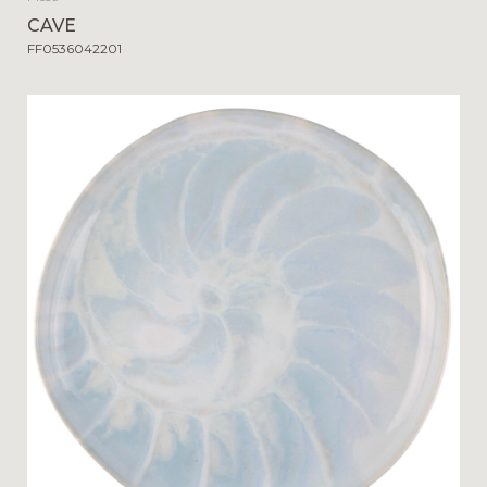
CAVE
FF0536042201