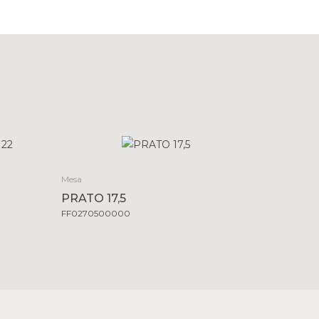
Mesa
PRATO 17,5
FF0270500000