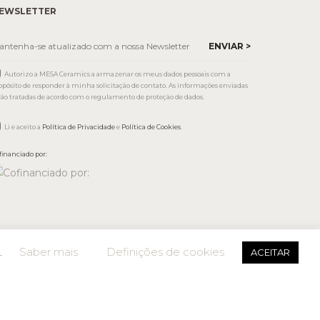
EWSLETTER
Autorizo a MESA Ceramics a armazenar os meus dados pessoais com a
opósito de responder à minha solicitação de contato. As informações enviadas
rão tratadas de acordo com o regulamento de proteção de dados.
Li e aceito a
Política de Privacidade
e
Política de Cookies
.
financiado por:
.
Saber mais
Definições de cookies
ACEITAR