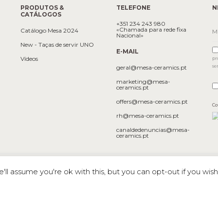
PRODUTOS &
TELEFONE
N
CATÁLOGOS
+351 234 243 980
«Chamada para rede fixa
Catálogo Mesa 2024
Nacional»
New - Taças de servir UNO
E-MAIL
Vídeos
pr
se
geral@mesa-ceramics.pt
marketing@mesa-
ceramics.pt
offers@mesa-ceramics.pt
Co
rh@mesa-ceramics.pt
canaldedenuncias@mesa-
ceramics.pt
dade
ll assume you're ok with this, but you can opt-out if you wish