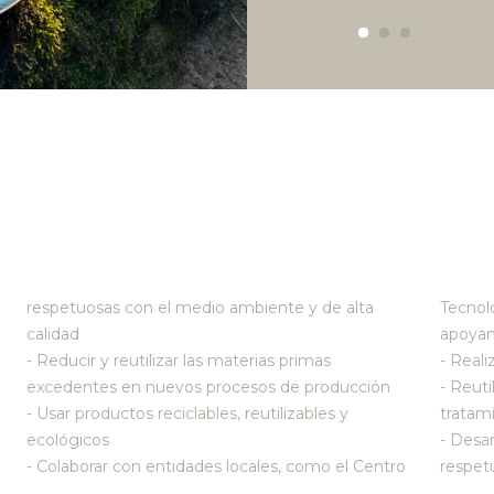
respetuosas con el medio ambiente y de alta
Tecnol
calidad
apoyan
- Reducir y reutilizar las materias primas
- Reali
excedentes en nuevos procesos de producción
- Reuti
- Usar productos reciclables, reutilizables y
tratam
ecológicos
- Desar
- Colaborar con entidades locales, como el Centro
respet