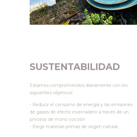
SUSTENTABILIDAD
Estamos comprometidos diariamente con los
siguientes objetivos:
- Reducir el consumo de energía y las emisiones
de gases de efecto invernadero a través de un
proceso de mono cocción
- Elegir materias primas de origen natural,