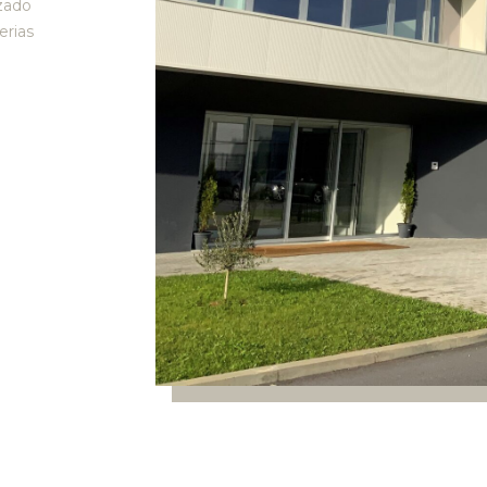
zado
erias