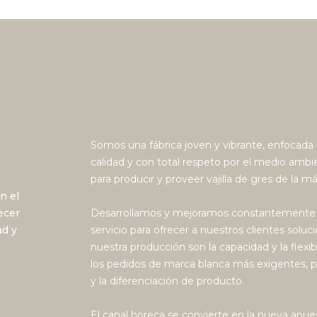
Somos una fábrica joven y vibrante, enfocada
calidad y con total respeto por el medio ambi
para producir y proveer vajilla de gres de la m
n el
ecer
Desarrollamos y mejoramos constantemente nu
ad y
servicio para ofrecer a nuestros clientes solu
nuestra producción son la capacidad y la flex
los pedidos de marca blanca más exigentes, pa
y la diferenciación de producto.
El canal horeca se convierte en la nueva ap