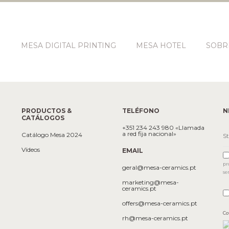
N
MESA DIGITAL PRINTING
MESA HOTEL
SOBR
PRODUCTOS &
TELÉFONO
N
CATÁLOGOS
+351 234 243 980 «Llamada
a red fija nacional»
Catálogo Mesa 2024
Vídeos
EMAIL
pr
geral@mesa-ceramics.pt
se
marketing@mesa-
ceramics.pt
offers@mesa-ceramics.pt
Co
rh@mesa-ceramics.pt