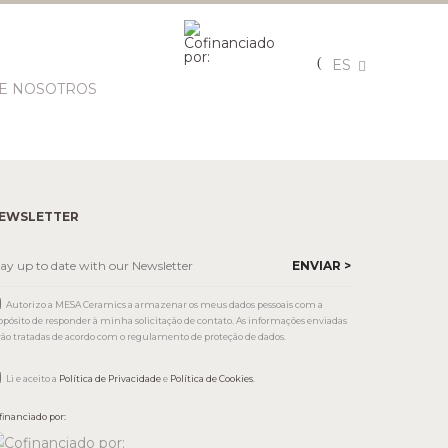
ES
E NOSOTROS
EWSLETTER
Autorizo a MESA Ceramics a armazenar os meus dados pessoais com a
opósito de responder à minha solicitação de contato. As informações enviadas
rão tratadas de acordo com o regulamento de proteção de dados.
Li e aceito a
Política de Privacidade
e
Política de Cookies
.
financiado por: