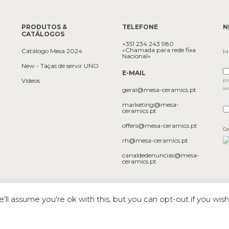
PRODUTOS &
TELEFONE
N
CATÁLOGOS
+351 234 243 980
«Chamada para rede fixa
Catálogo Mesa 2024
Nacional»
New - Taças de servir UNO
E-MAIL
Vídeos
pr
se
geral@mesa-ceramics.pt
marketing@mesa-
ceramics.pt
offers@mesa-ceramics.pt
Co
rh@mesa-ceramics.pt
canaldedenuncias@mesa-
ceramics.pt
dade
ll assume you're ok with this, but you can opt-out if you wish