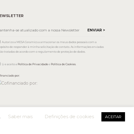
EWSLETTER
Autorizo a MESA Ceramics a armazenar os meus dados pessoais com a
opósito de responder à minha solicitação de contato. As informações enviadas
rão tratadas de acordo com o regulamento de proteção de dados.
Li e aceito a
Política de Privacidade
e
Política de Cookies
.
financiado por:
.
Saber mais
Definições de cookies
ACEITAR