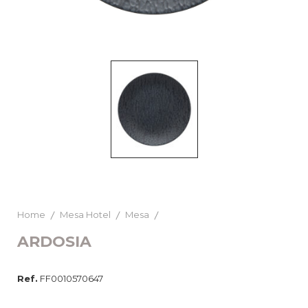
Home
Mesa Hotel
Mesa
ARDOSIA
Ref.
FF0010570647