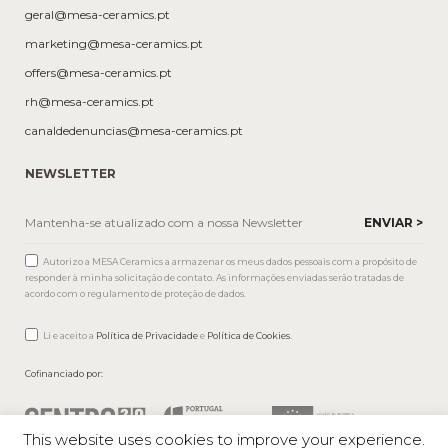
geral@mesa-ceramics.pt
marketing@mesa-ceramics.pt
offers@mesa-ceramics.pt
rh@mesa-ceramics.pt
canaldedenuncias@mesa-ceramics.pt
NEWSLETTER
Autorizo a MESA Ceramics a armazenar os meus dados pessoais com a propósito de
responder à minha solicitação de contato. As informações enviadas serão tratadas de
acordo com o regulamento de proteção de dados.
Li e aceito a
Política de Privacidade
e
Política de Cookies
.
Cofinanciado por:
This website uses cookies to improve your experience.