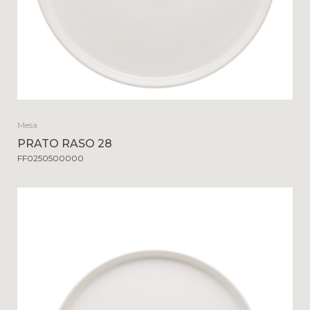
Mesa
PRATO RASO 28
FF0250500000