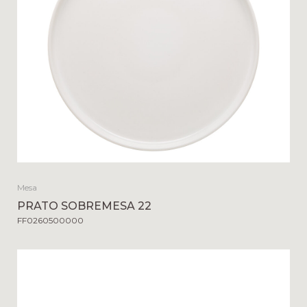
Mesa
PRATO SOBREMESA 22
FF0260500000