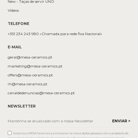
New - Taças de servir UNO
Vídeos
TELEFONE
+351 234 243 980 «Chamada para rede fixa Nacional»
E-MAIL
geral@mesa-ceramics.pt
marketing@mesa-ceramics.pt
offers@mesa-ceramics.pt
rh@mesa-ceramics.pt
canaldedenuncias@mesa-ceramics.pt
NEWSLETTER
Autorizo a MESA Ceramics a armazenar os meus dados pessoais com a propósito de