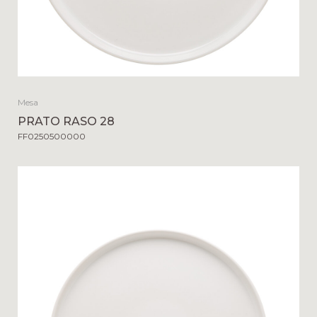
Mesa
PRATO RASO 28
FF0250500000