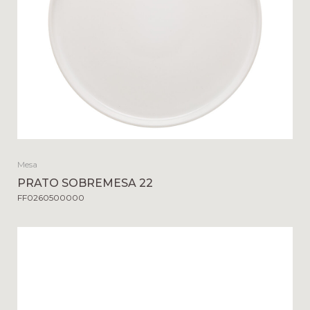
Mesa
PRATO SOBREMESA 22
FF0260500000