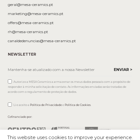
geral@mesa-ceramics.pt
marketing@mesa-ceramics.pt
offers@mesa-ceramics.pt
rh@mesa-ceramics.pt
canaldedenuncias@mesa-ceramics.pt
NEWSLETTER
Autorizo a MESA Ceramics a armazenar os meus dados pessoais com a propósito de
responder à minha solicitação de contato. As informações enviadas serão tratadas de
acordo com o regulamento de proteção de dados.
Li e aceito a
Política de Privacidade
e
Política de Cookies
.
Cofinanciado por:
This website uses cookies to improve your experience.