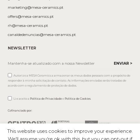
marketing@mesa-ceramics.pt
offers@mesa-ceramics.pt
rh@mesa-ceramics.pt
canaldedenuncias@mesa-ceramics.pt
NEWSLETTER
Autorizo a MESA Ceramics a armazenar os meus dados pessoais com a propósito de
responder à minha solicitação de contato. As informações enviadas serão tratadas de
acordo com o regulamento de proteção de dados.
Li e aceito a
Política de Privacidade
e
Política de Cookies
.
Cofinanciado por:
This website uses cookies to improve your experience.
We'll assume you're ok with this, but you can opt-out if