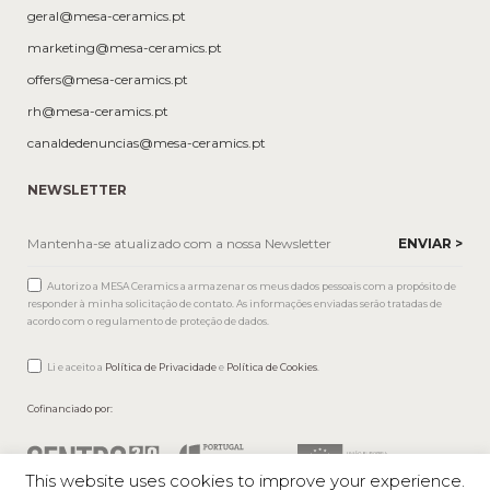
geral@mesa-ceramics.pt
marketing@mesa-ceramics.pt
offers@mesa-ceramics.pt
rh@mesa-ceramics.pt
canaldedenuncias@mesa-ceramics.pt
NEWSLETTER
Autorizo a MESA Ceramics a armazenar os meus dados pessoais com a propósito de
responder à minha solicitação de contato. As informações enviadas serão tratadas de
acordo com o regulamento de proteção de dados.
Li e aceito a
Política de Privacidade
e
Política de Cookies
.
Cofinanciado por:
This website uses cookies to improve your experience.