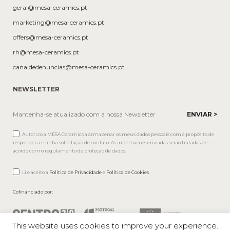
geral@mesa-ceramics.pt
marketing@mesa-ceramics.pt
offers@mesa-ceramics.pt
rh@mesa-ceramics.pt
canaldedenuncias@mesa-ceramics.pt
NEWSLETTER
Autorizo a MESA Ceramics a armazenar os meus dados pessoais com a propósito de
responder à minha solicitação de contato. As informações enviadas serão tratadas de
acordo com o regulamento de proteção de dados.
Li e aceito a
Política de Privacidade
e
Política de Cookies
.
Cofinanciado por:
This website uses cookies to improve your experience.