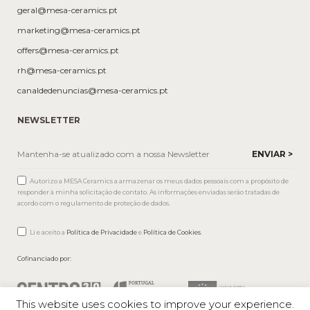
geral@mesa-ceramics.pt
marketing@mesa-ceramics.pt
offers@mesa-ceramics.pt
rh@mesa-ceramics.pt
canaldedenuncias@mesa-ceramics.pt
NEWSLETTER
Autorizo a MESA Ceramics a armazenar os meus dados pessoais com a propósito de
responder à minha solicitação de contato. As informações enviadas serão tratadas de
acordo com o regulamento de proteção de dados.
Li e aceito a
Política de Privacidade
e
Política de Cookies
.
Cofinanciado por:
This website uses cookies to improve your experience.