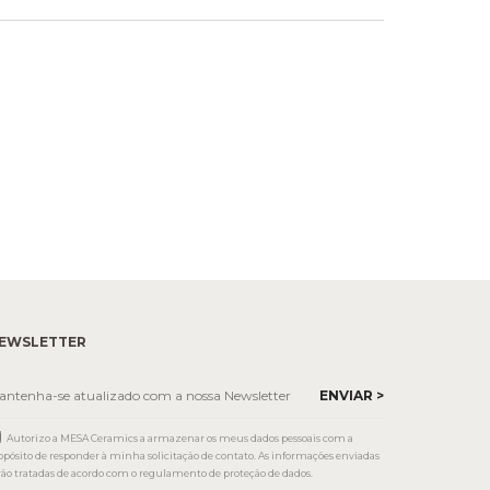
EWSLETTER
Autorizo a MESA Ceramics a armazenar os meus dados pessoais com a
opósito de responder à minha solicitação de contato. As informações enviadas
rão tratadas de acordo com o regulamento de proteção de dados.