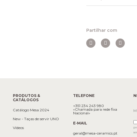
Partilhar com
PRODUTOS &
TELEFONE
N
CATÁLOGOS
+351 234 243 980
«Chamada para rede fixa
Catálogo Mesa 2024
Nacional»
New - Taças de servir UNO
E-MAIL
Vídeos
pr
se
geral@mesa-ceramics.pt