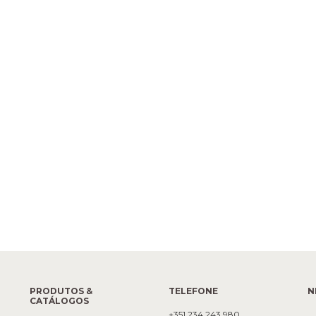
PRODUTOS &
TELEFONE
N
CATÁLOGOS
+351 234 243 980