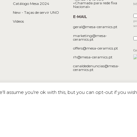
«Chamada para rede fixa
Catálogo Mesa 2024
Nacional»
New - Taças de servir UNO
E-MAIL
Vídeos
pr
se
geral@mesa-ceramics.pt
marketing@mesa-
ceramics.pt
offers@mesa-ceramics.pt
Co
rh@mesa-ceramics.pt
canaldedenuncias@mesa-
ceramics.pt
dade
ll assume you're ok with this, but you can opt-out if you wish