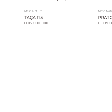
Mesa Natura
Mesa Nat
TAÇA 11,5
PRAT
FF0560500000
FF0580