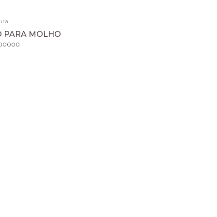
ura
O PARA MOLHO
500000