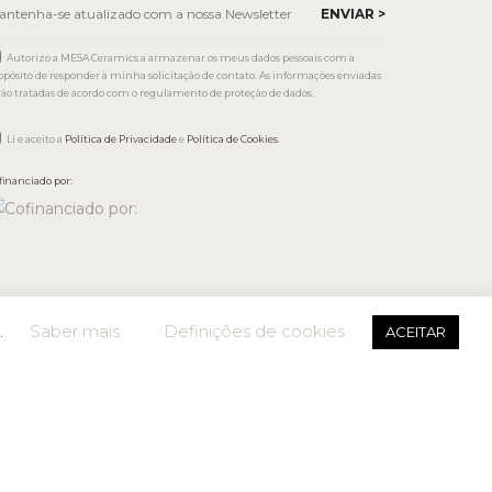
Autorizo a MESA Ceramics a armazenar os meus dados pessoais com a
opósito de responder à minha solicitação de contato. As informações enviadas
rão tratadas de acordo com o regulamento de proteção de dados.
Li e aceito a
Política de Privacidade
e
Política de Cookies
.
financiado por:
.
Saber mais
Definições de cookies
ACEITAR