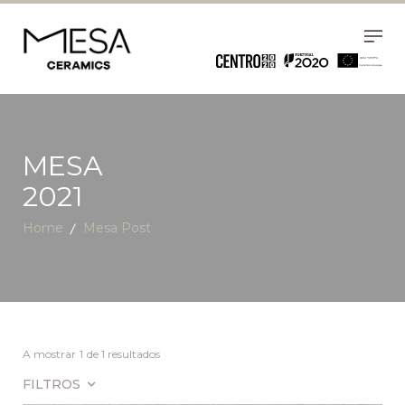
MESA
2021
Home
Mesa Post
A mostrar
1
de 1 resultados
FILTROS