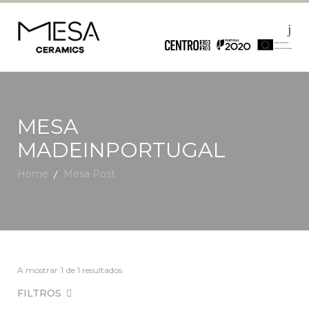
MESA
MADEINPORTUGAL
Home
Mesa Post
A mostrar
1
de 1 resultados
FILTROS