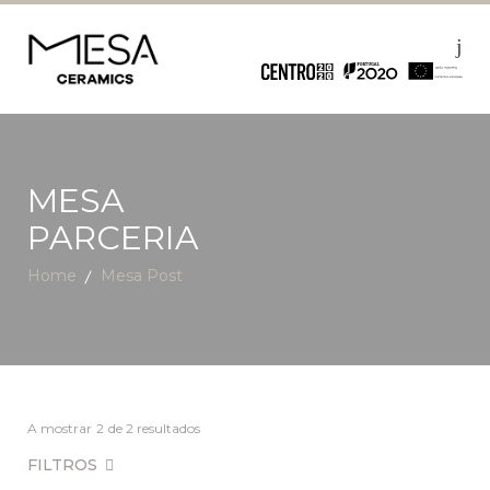
MESA
PARCERIA
Home
Mesa Post
A mostrar
2
de 2 resultados
FILTROS