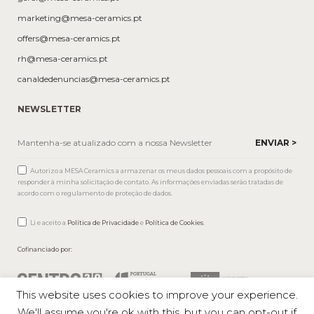
marketing@mesa-ceramics.pt
offers@mesa-ceramics.pt
rh@mesa-ceramics.pt
canaldedenuncias@mesa-ceramics.pt
NEWSLETTER
Autorizo a MESA Ceramics a armazenar os meus dados pessoais com a propósito de
responder à minha solicitação de contato. As informações enviadas serão tratadas de
acordo com o regulamento de proteção de dados.
Li e aceito a
Política de Privacidade
e
Política de Cookies
.
Cofinanciado por:
This website uses cookies to improve your experience.
We'll assume you're ok with this, but you can opt-out if