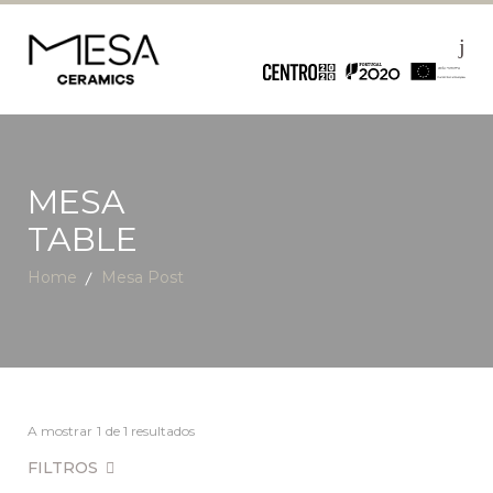
MESA
TABLE
Home
Mesa Post
A mostrar
1
de 1 resultados
FILTROS