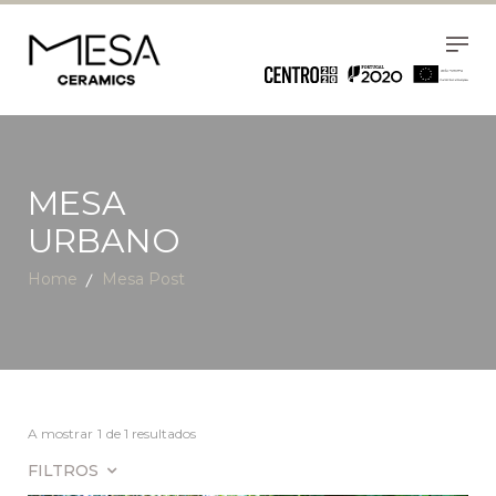
MESA
URBANO
Home
Mesa Post
A mostrar
1
de 1 resultados
FILTROS