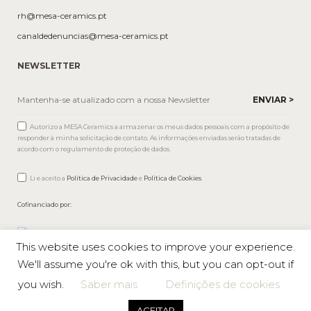
rh@mesa-ceramics.pt
canaldedenuncias@mesa-ceramics.pt
NEWSLETTER
Autorizo a MESA Ceramics a armazenar os meus dados pessoais com a propósito de
responder à minha solicitação de contato. As informações enviadas serão tratadas de
acordo com o regulamento de proteção de dados.
Li e aceito a
Política de Privacidade
e
Política de Cookies
.
Cofinanciado por:
This website uses cookies to improve your experience.
We'll assume you're ok with this, but you can opt-out if
you wish.
Saber mais
Definições de cookies
Mesa © 2026 Todos os direitos reservados |
Política de privacidade
ACEITAR