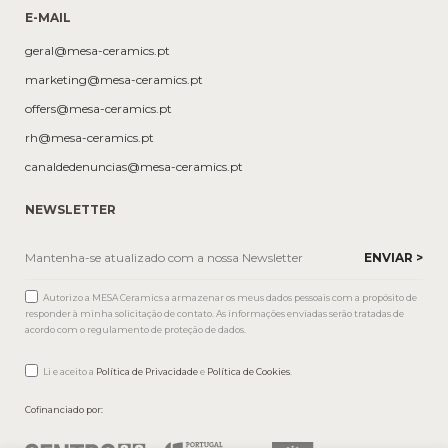
E-MAIL
geral@mesa-ceramics.pt
marketing@mesa-ceramics.pt
offers@mesa-ceramics.pt
rh@mesa-ceramics.pt
canaldedenuncias@mesa-ceramics.pt
NEWSLETTER
Autorizo a MESA Ceramics a armazenar os meus dados pessoais com a propósito de
responder à minha solicitação de contato. As informações enviadas serão tratadas de
acordo com o regulamento de proteção de dados.
Li e aceito a
Política de Privacidade
e
Política de Cookies
.
Cofinanciado por: