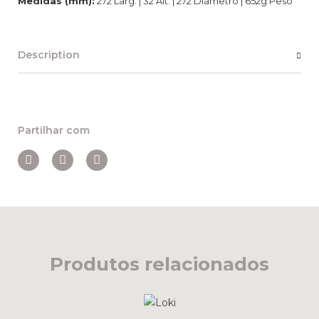
Medidas (mm):
272 Larg. | 32 Alt. | 272 Diâmetro | 652g Peso
Description
Partilhar com
Produtos relacionados