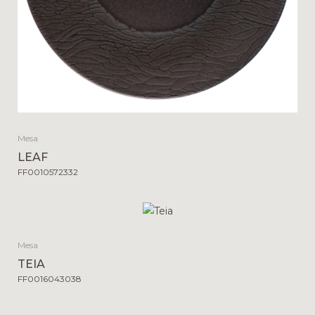
Mesa
LEAF
FF0010572332
Mesa
TEIA
FF0016043038