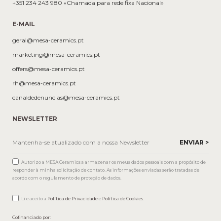
+351 234 243 980 «Chamada para rede fixa Nacional»
E-MAIL
geral@mesa-ceramics.pt
marketing@mesa-ceramics.pt
offers@mesa-ceramics.pt
rh@mesa-ceramics.pt
canaldedenuncias@mesa-ceramics.pt
NEWSLETTER
Autorizo a MESA Ceramics a armazenar os meus dados pessoais com a propósito de
responder à minha solicitação de contato. As informações enviadas serão tratadas de
acordo com o regulamento de proteção de dados.
Li e aceito a
Política de Privacidade
e
Política de Cookies
.
Cofinanciado por: