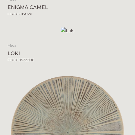
ENIGMA CAMEL
FF0012113026
Mesa
LOKI
FF0010572206