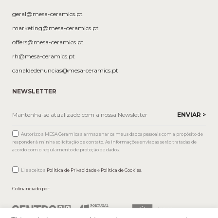
geral@mesa-ceramics.pt
marketing@mesa-ceramics.pt
offers@mesa-ceramics.pt
rh@mesa-ceramics.pt
canaldedenuncias@mesa-ceramics.pt
NEWSLETTER
Autorizo a MESA Ceramics a armazenar os meus dados pessoais com a propósito de
responder à minha solicitação de contato. As informações enviadas serão tratadas de
acordo com o regulamento de proteção de dados.
Li e aceito a
Política de Privacidade
e
Política de Cookies
.
Cofinanciado por: