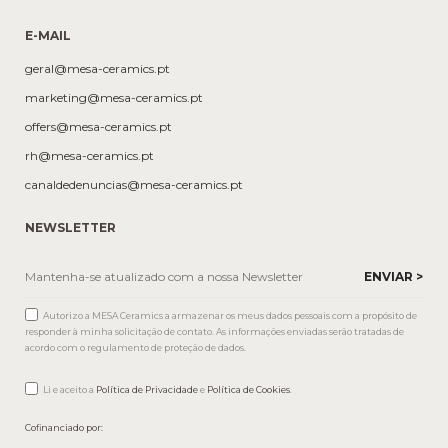
E-MAIL
geral@mesa-ceramics.pt
marketing@mesa-ceramics.pt
offers@mesa-ceramics.pt
rh@mesa-ceramics.pt
canaldedenuncias@mesa-ceramics.pt
NEWSLETTER
Autorizo a MESA Ceramics a armazenar os meus dados pessoais com a propósito de
responder à minha solicitação de contato. As informações enviadas serão tratadas de
acordo com o regulamento de proteção de dados.
Li e aceito a
Política de Privacidade
e
Política de Cookies
.
Cofinanciado por: