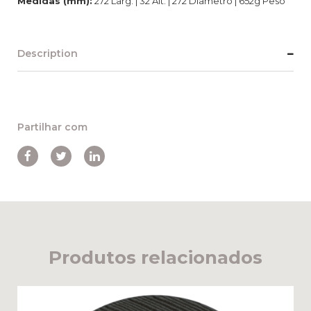
Medidas (mm):
272 Larg. | 32 Alt. | 272 Diâmetro | 652g Peso
Description
Partilhar com
Produtos relacionados