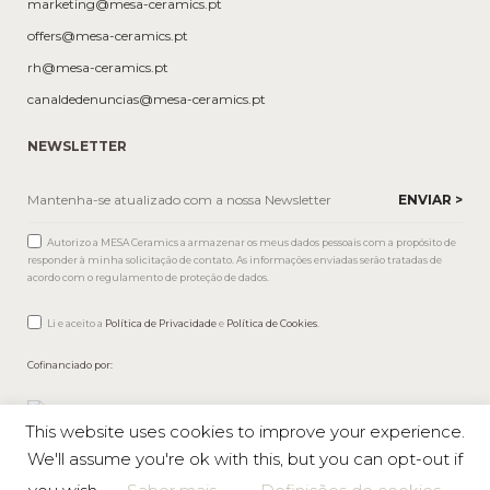
marketing@mesa-ceramics.pt
offers@mesa-ceramics.pt
rh@mesa-ceramics.pt
canaldedenuncias@mesa-ceramics.pt
NEWSLETTER
Autorizo a MESA Ceramics a armazenar os meus dados pessoais com a propósito de
responder à minha solicitação de contato. As informações enviadas serão tratadas de
acordo com o regulamento de proteção de dados.
Li e aceito a
Política de Privacidade
e
Política de Cookies
.
Cofinanciado por:
This website uses cookies to improve your experience.
We'll assume you're ok with this, but you can opt-out if