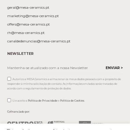
geral@mesa-ceramics.pt
marketing@mesa-ceramics.pt
offers@mesa-ceramics.pt
rh@mesa-ceramics.pt
canaldedenuncias@mesa-ceramics.pt
NEWSLETTER
Autorizo a MESA Ceramics a armazenar os meus dados pessoais com a propósito de
responder à minha solicitação de contato. As informações enviadas serão tratadas de
acordo com o regulamento de proteção de dados.
Li e aceito a
Política de Privacidade
e
Política de Cookies
.
Cofinanciado por: