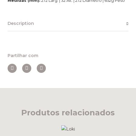
Medidas (mm):
272 Larg. | 32 Alt. | 272 Diâmetro | 652g Peso
Description
Partilhar com
Produtos relacionados