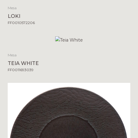
Mesa
LOKI
FF0010572206
Mesa
TEIA WHITE
FF0011693039