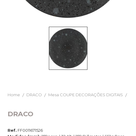
Home
DRACO
Mesa COUPE DECORAÇÕES DIGITAIS
DRACO
Ref.
FF0011671526