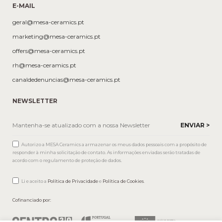
E-MAIL
geral@mesa-ceramics.pt
marketing@mesa-ceramics.pt
offers@mesa-ceramics.pt
rh@mesa-ceramics.pt
canaldedenuncias@mesa-ceramics.pt
NEWSLETTER
Autorizo a MESA Ceramics a armazenar os meus dados pessoais com a propósito de
responder à minha solicitação de contato. As informações enviadas serão tratadas de
acordo com o regulamento de proteção de dados.
Li e aceito a
Política de Privacidade
e
Política de Cookies
.
Cofinanciado por: