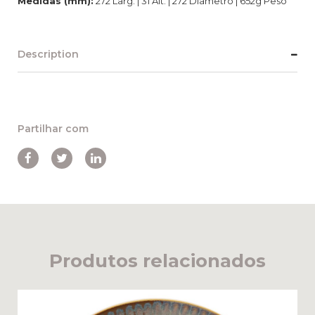
Medidas (mm):
272 Larg. | 31 Alt. | 272 Diâmetro | 652g Peso
Description
Partilhar com
Produtos relacionados