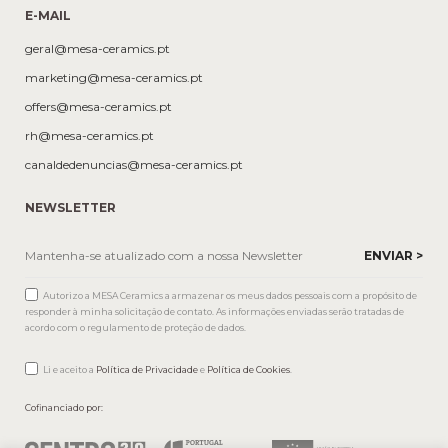
E-MAIL
geral@mesa-ceramics.pt
marketing@mesa-ceramics.pt
offers@mesa-ceramics.pt
rh@mesa-ceramics.pt
canaldedenuncias@mesa-ceramics.pt
NEWSLETTER
Autorizo a MESA Ceramics a armazenar os meus dados pessoais com a propósito de
responder à minha solicitação de contato. As informações enviadas serão tratadas de
acordo com o regulamento de proteção de dados.
Li e aceito a
Política de Privacidade
e
Política de Cookies
.
Cofinanciado por: