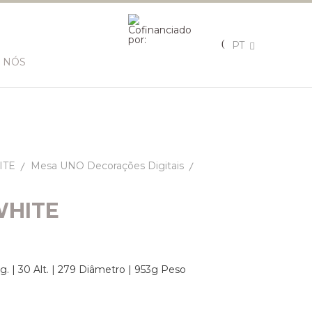
PT
 NÓS
ITE
Mesa UNO Decorações Digitais
WHITE
g. | 30 Alt. | 279 Diâmetro | 953g Peso