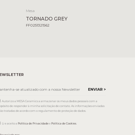
Mesa
TORNADO GREY
FF0251321562
EWSLETTER
Autorizo a MESA Ceramics a armazenar os meus dados pessoais com a
opósito de responder à minha solicitação de contato. As informações enviadas
rão tratadas de acordo com o regulamento de proteção de dados.
Li e aceito a
Política de Privacidade
e
Política de Cookies
.
financiado por: