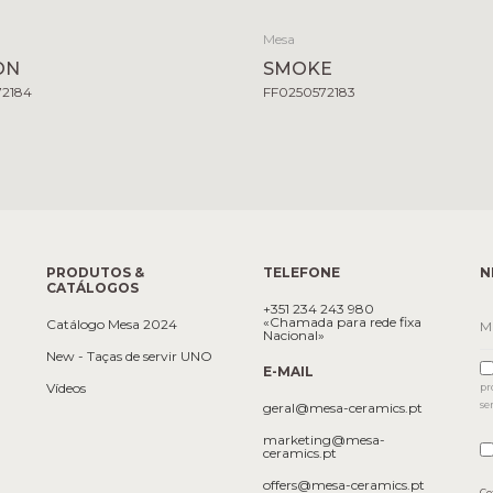
Mesa
ON
SMOKE
72184
FF0250572183
PRODUTOS &
TELEFONE
N
CATÁLOGOS
+351 234 243 980
«Chamada para rede fixa
Catálogo Mesa 2024
Nacional»
New - Taças de servir UNO
E-MAIL
Vídeos
pr
se
geral@mesa-ceramics.pt
marketing@mesa-
ceramics.pt
offers@mesa-ceramics.pt
Co