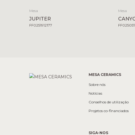
Mesa
Mesa
JUPITER
CANY
FF0251912177
FF02505
MESA CERAMICS
Sobre nós
Notícias
Conselhos de utilização
Projetos co-financiados
SIGA-NOS