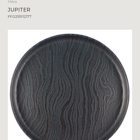
Mesa
JUPITER
FF0251912177