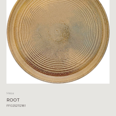
Mesa
ROOT
FF0252112181