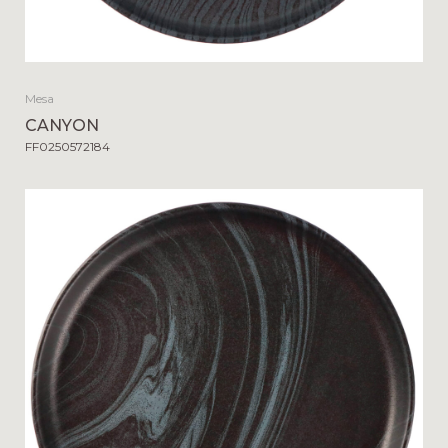
Mesa
CANYON
FF0250572184