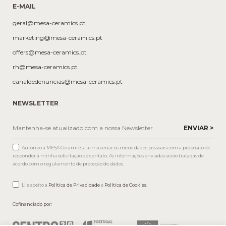
E-MAIL
geral@mesa-ceramics.pt
marketing@mesa-ceramics.pt
offers@mesa-ceramics.pt
rh@mesa-ceramics.pt
canaldedenuncias@mesa-ceramics.pt
NEWSLETTER
Autorizo a MESA Ceramics a armazenar os meus dados pessoais com a propósito de
responder à minha solicitação de contato. As informações enviadas serão tratadas de
acordo com o regulamento de proteção de dados.
Li e aceito a
Política de Privacidade
e
Política de Cookies
.
Cofinanciado por: