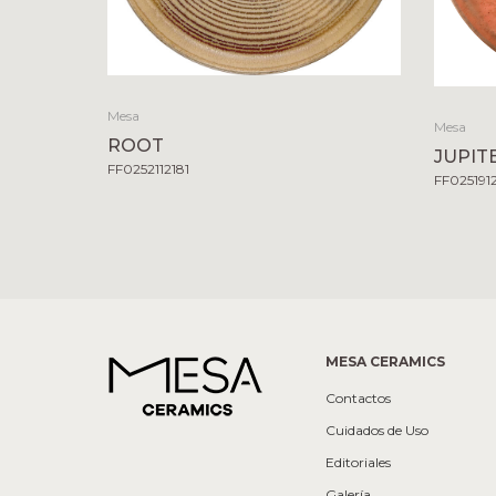
Mesa
Mesa
ROOT
JUPIT
FF0252112181
FF025191
MESA CERAMICS
Contactos
Cuidados de Uso
Editoriales
Galería