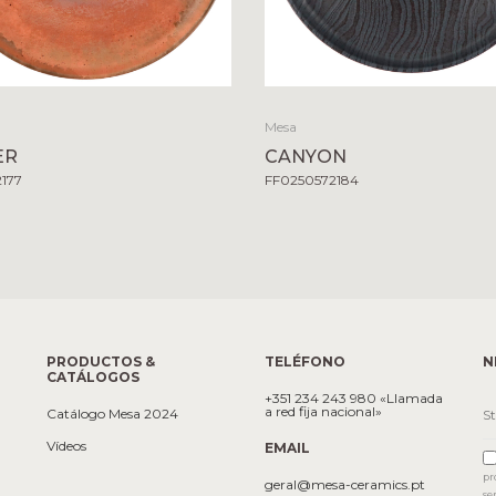
Mesa
ER
CANYON
2177
FF0250572184
PRODUCTOS &
TELÉFONO
N
CATÁLOGOS
+351 234 243 980 «Llamada
a red fija nacional»
Catálogo Mesa 2024
Vídeos
EMAIL
pr
geral@mesa-ceramics.pt
se