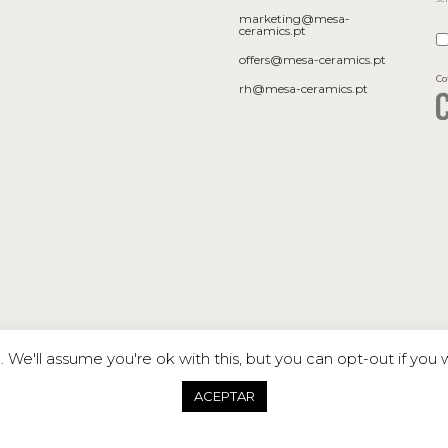
marketing@mesa-
ceramics.pt
offers@mesa-ceramics.pt
Co
rh@mesa-ceramics.pt
We'll assume you're ok with this, but you can opt-out if you 
ACEPTAR