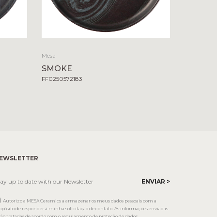
Mesa
SMOKE
FF0250572183
EWSLETTER
Autorizo a MESA Ceramics a armazenar os meus dados pessoais com a
opósito de responder à minha solicitação de contato. As informações enviadas
rão tratadas de acordo com o regulamento de proteção de dados.