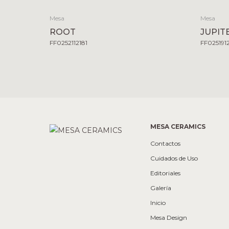
Mesa
Mesa
ROOT
JUPIT
FF0252112181
FF025191
MESA CERAMICS
Contactos
Cuidados de Uso
Editoriales
Galería
Inicio
Mesa Design