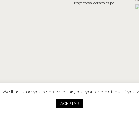
rh@mesa-ceramics.pt
We'll assume you're ok with this, but you can opt-out if you 
ACEPTAR