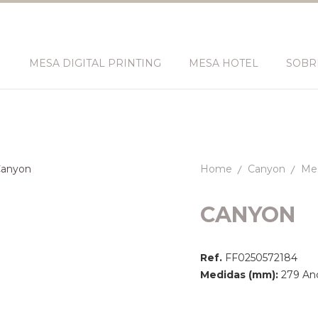
N
MESA DIGITAL PRINTING
MESA HOTEL
SOBR
Home
Canyon
Mes
CANYON
Ref.
FF0250572184
Medidas (mm):
279 Anc