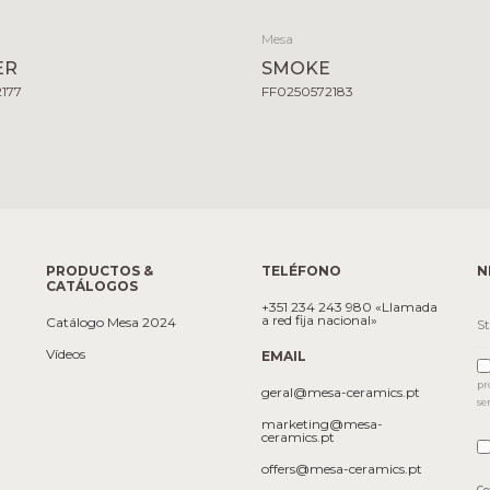
Mesa
ER
SMOKE
2177
FF0250572183
PRODUCTOS &
TELÉFONO
N
CATÁLOGOS
+351 234 243 980 «Llamada
a red fija nacional»
Catálogo Mesa 2024
Vídeos
EMAIL
pr
geral@mesa-ceramics.pt
se
marketing@mesa-
ceramics.pt
offers@mesa-ceramics.pt
Co