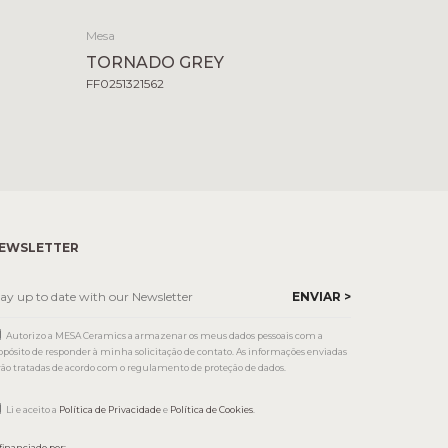
Mesa
TORNADO GREY
FF0251321562
EWSLETTER
Autorizo a MESA Ceramics a armazenar os meus dados pessoais com a
opósito de responder à minha solicitação de contato. As informações enviadas
rão tratadas de acordo com o regulamento de proteção de dados.
Li e aceito a
Política de Privacidade
e
Política de Cookies
.
financiado por: