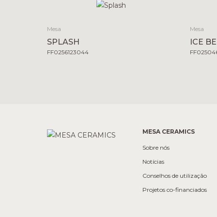
Mesa
Mesa
SPLASH
ICE B
FF0256123044
FF025046
MESA CERAMICS
Sobre nós
Notícias
Conselhos de utilização
Projetos co-financiados