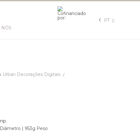
PT
 NÓS
 Urban Decorações Digitais
mp.
79 Diâmetro | 953g Peso