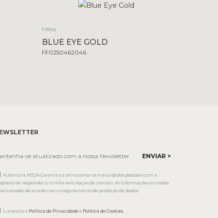
Mesa
BLUE EYE GOLD
FF0250462046
EWSLETTER
Autorizo a MESA Ceramics a armazenar os meus dados pessoais com a
opósito de responder à minha solicitação de contato. As informações enviadas
rão tratadas de acordo com o regulamento de proteção de dados.
Li e aceito a
Política de Privacidade
e
Política de Cookies
.