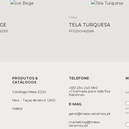
Mesa
EGE
TELA TURQUESA
2351
FF0250462566
PRODUTOS &
TELEFONE
N
CATÁLOGOS
+351 234 243 980
«Chamada para rede fixa
Catálogo Mesa 2024
Nacional»
New - Taças de servir UNO
E-MAIL
Vídeos
pr
se
geral@mesa-ceramics.pt
marketing@mesa-
ceramics.pt