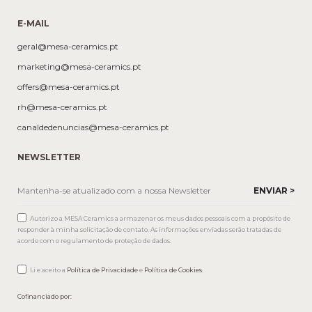
E-MAIL
geral@mesa-ceramics.pt
marketing@mesa-ceramics.pt
offers@mesa-ceramics.pt
rh@mesa-ceramics.pt
canaldedenuncias@mesa-ceramics.pt
NEWSLETTER
Autorizo a MESA Ceramics a armazenar os meus dados pessoais com a propósito de
responder à minha solicitação de contato. As informações enviadas serão tratadas de
acordo com o regulamento de proteção de dados.
Li e aceito a
Política de Privacidade
e
Política de Cookies
.
Cofinanciado por: