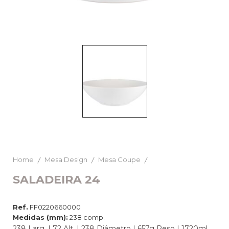
Home
Mesa Design
Mesa Coupe
SALADEIRA 24
Ref.
FF0220660000
Medidas (mm):
238 comp.
238 Larg. | 72 Alt. | 238 Diâmetro | 657g Peso | 1720ml