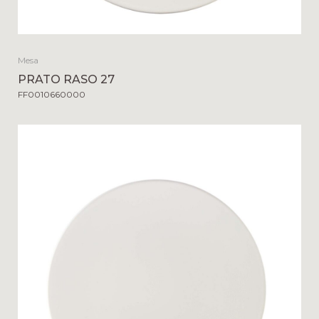
Mesa
PRATO RASO 27
FF0010660000