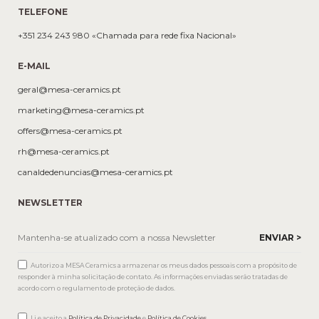
TELEFONE
+351 234 243 980 «Chamada para rede fixa Nacional»
E-MAIL
geral@mesa-ceramics.pt
marketing@mesa-ceramics.pt
offers@mesa-ceramics.pt
rh@mesa-ceramics.pt
canaldedenuncias@mesa-ceramics.pt
NEWSLETTER
Autorizo a MESA Ceramics a armazenar os meus dados pessoais com a propósito de
responder à minha solicitação de contato. As informações enviadas serão tratadas de
acordo com o regulamento de proteção de dados.
Li e aceito a
Política de Privacidade
e
Política de Cookies
.