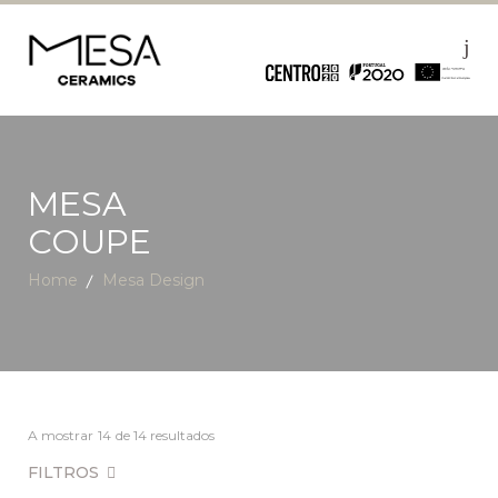
MESA
COUPE
Home
Mesa Design
A mostrar
14
de 14 resultados
FILTROS