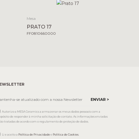
Mesa
PRATO 17
FF0810660000
EWSLETTER
Autorizo a MESA Ceramics a armazenar os meus dados pessoais com a
opósito de responder à minha solicitação de contato. As informações enviadas
rão tratadas de acordo com o regulamento de proteção de dados.
Li e aceito a
Política de Privacidade
e
Política de Cookies
.