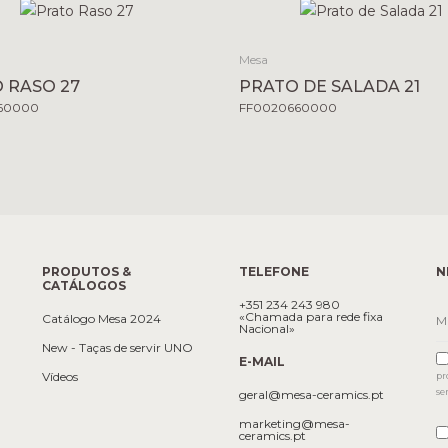
Mesa
 RASO 27
PRATO DE SALADA 21
60000
FF0020660000
PRODUTOS &
TELEFONE
N
CATÁLOGOS
+351 234 243 980
«Chamada para rede fixa
Catálogo Mesa 2024
Nacional»
New - Taças de servir UNO
E-MAIL
Vídeos
pr
se
geral@mesa-ceramics.pt
marketing@mesa-
ceramics.pt