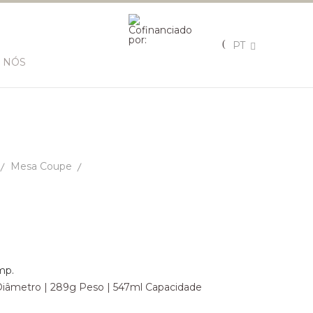
PT
 NÓS
Mesa Coupe
mp.
38 Diâmetro | 289g Peso | 547ml Capacidade