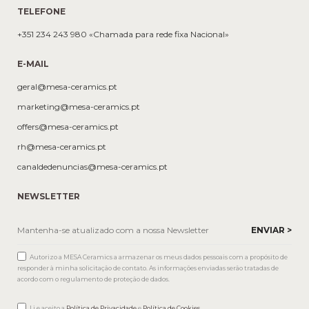
TELEFONE
+351 234 243 980 «Chamada para rede fixa Nacional»
E-MAIL
geral@mesa-ceramics.pt
marketing@mesa-ceramics.pt
offers@mesa-ceramics.pt
rh@mesa-ceramics.pt
canaldedenuncias@mesa-ceramics.pt
NEWSLETTER
Autorizo a MESA Ceramics a armazenar os meus dados pessoais com a propósito de
responder à minha solicitação de contato. As informações enviadas serão tratadas de
acordo com o regulamento de proteção de dados.
Li e aceito a
Política de Privacidade
e
Política de Cookies
.