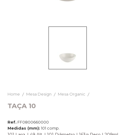
Home
Mesa Design
Mesa Organic
TAÇA 10
Ref.
FF0800660000
Medidas (mm):
101 comp.
101 Larg. | 49 Alt. | 101 Diâmetro | 163g Peso | 209ml