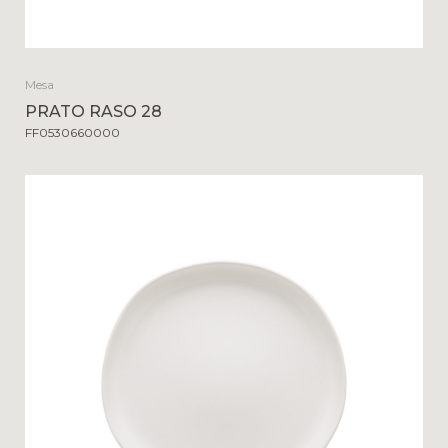
Mesa
PRATO RASO 28
FF0530660000