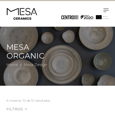
MESA
ORGANIC
Home
Mesa Design
A mostrar
10
de 10 resultados
FILTROS