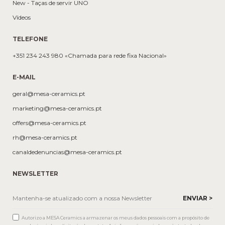
New - Taças de servir UNO
Vídeos
TELEFONE
+351 234 243 980 «Chamada para rede fixa Nacional»
E-MAIL
geral@mesa-ceramics.pt
marketing@mesa-ceramics.pt
offers@mesa-ceramics.pt
rh@mesa-ceramics.pt
canaldedenuncias@mesa-ceramics.pt
NEWSLETTER
Autorizo a MESA Ceramics a armazenar os meus dados pessoais com a propósito de